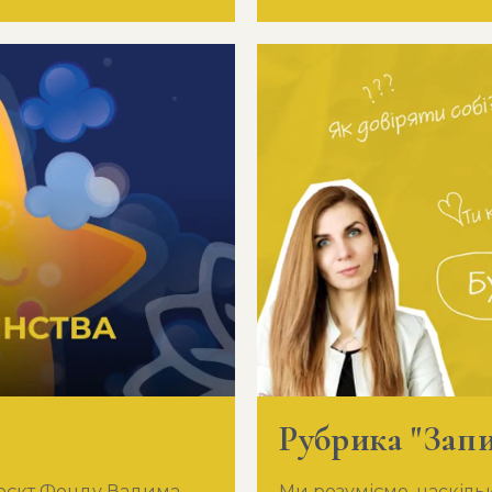
Рубрика "Запи
роєкт Фонду Вадима
Ми розуміємо, наскіль