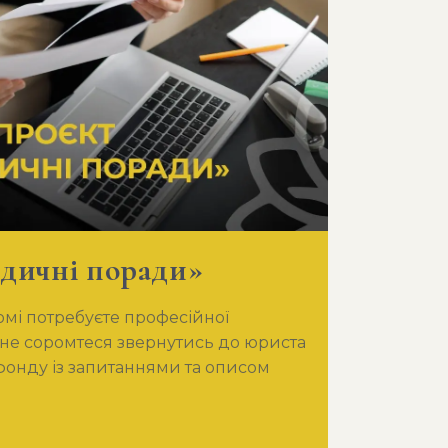
дичні поради»
мі потребуєте професійної
не соромтеся звернутись до юриста
фонду із запитаннями та описом