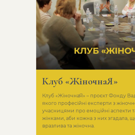
Клуб «ЖіночнаЯ»
Клуб «ЖіночнаЯ» – проєкт Фонду Ва
якого професійні експерти з жіночн
учасницями про емоційні аспекти т
жінками, аби кожна з них згадала, що
вразлива та жіночна.