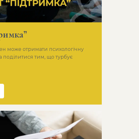
римка”
жен може отримати психологічну
а поділитися тим, що турбує