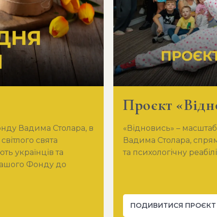
Проєкт «Відн
онду Вадима Столара, в
«Відновись» – масшта
світлого свята
Вадима Столара, спря
ють українців та
та психологічну реабіл
нашого Фонду до
ПОДИВИТИСЯ ПРОЄКТ