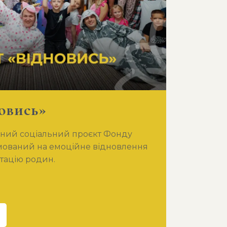
овись»
бний соціальний проєкт Фонду
мований на емоційне відновлення
ітацію родин.