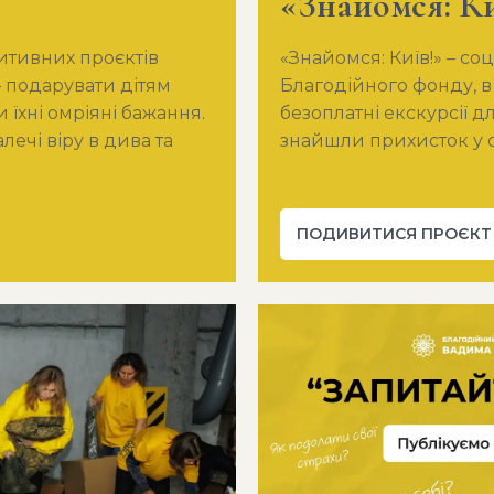
«Знайомся: Ки
зитивних проєктів
«Знайомся: Київ!» – с
– подарувати дітям
Благодійного фонду, 
 їхні омріяні бажання.
безоплатні екскурсії 
ечі віру в дива та
знайшли прихисток у с
ПОДИВИТИСЯ ПРОЄКТ