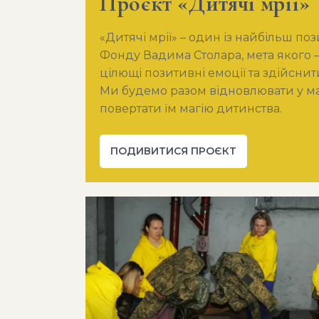
Проєкт «Дитячі мрії»
«Дитячі мрії» – один із найбільш по
Фонду Вадима Столара, мета якого 
цілющі позитивні емоції та здійснити
Ми будемо разом відновлювати у мал
повертати їм магію дитинства.
ПОДИВИТИСЯ ПРОЄКТ