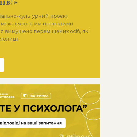
їв!»
оціально-культурний проєкт
в межах якого ми проводимо
для вимушено переміщених осіб, які
толиці.