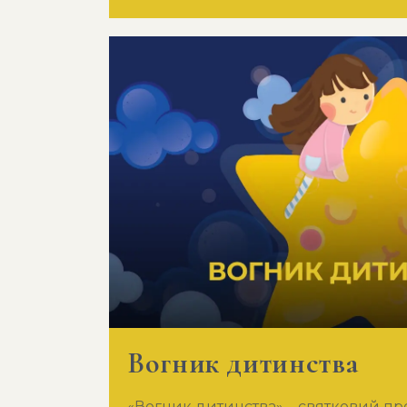
Вогник дитинства
«Вогник дитинства» – святковий п