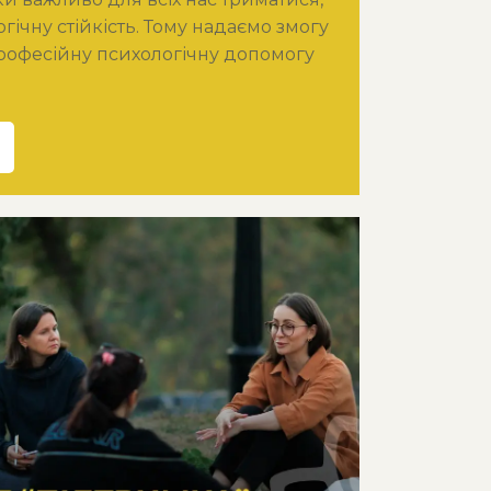
гічну стійкість. Тому надаємо змогу
рофесійну психологічну допомогу