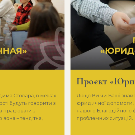
Проєкт «Юри
дима Столара, в межах
Якщо Ви чи Ваші знайо
ості будуть говорити з
юридичної допомоги, 
а працювати з
нашого Благодійного 
 вона – тендітна,
проблемних ситуацій.