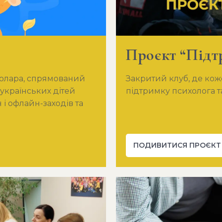
Проєкт “Підт
толара, спрямований
Закритий клуб, де ко
українських дітей
підтримку психолога т
і офлайн-заходів та
ПОДИВИТИСЯ ПРОЄКТ