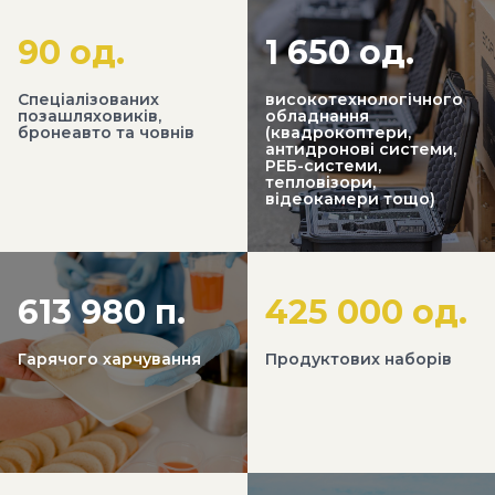
90 од.
1 650 од.
Cпеціалізованих
високотехнологічного
позашляховиків,
обладнання
бронеавто та човнів
(квадрокоптери,
антидронові системи,
РЕБ-системи,
тепловізори,
відеокамери тощо)
613 980 п.
425 000 од.
Гарячого харчування
Продуктових наборів