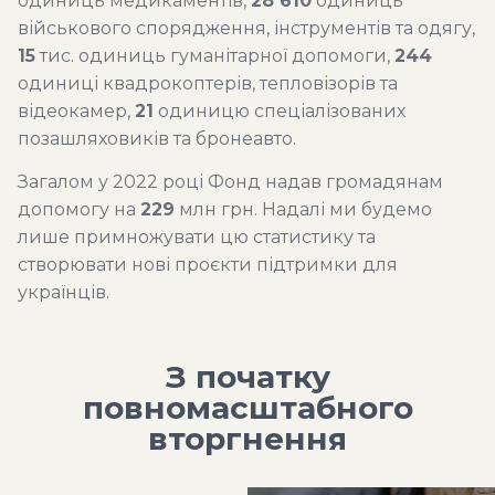
одиниць медикаментів,
28 610
одиниць
військового спорядження, інструментів та одягу,
15
тис. одиниць гуманітарної допомоги,
244
одиниці квадрокоптерів, тепловізорів та
відеокамер,
21
одиницю спеціалізованих
позашляховиків та бронеавто.
Загалом у 2022 році Фонд надав громадянам
допомогу на
229
млн грн. Надалі ми будемо
лише примножувати цю статистику та
створювати нові проєкти підтримки для
українців.
З початку
повномасштабного
вторгнення