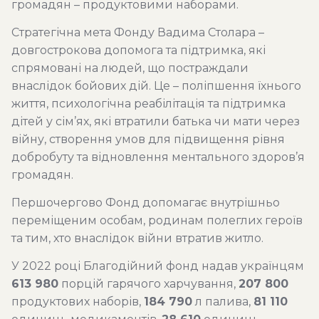
громадян – продуктовими наборами.
Стратегічна мета Фонду Вадима Столара –
довгострокова допомога та підтримка, які
спрямовані на людей, що постраждали
внаслідок бойових дій. Це – поліпшення їхнього
життя, психологічна реабілітація та підтримка
дітей у сім’ях, які втратили батька чи мати через
війну, створення умов для підвищення рівня
добробуту та відновлення ментального здоров’я
громадян.
Першочергово Фонд допомагає внутрішньо
переміщеним особам, родинам полеглих героїв
та тим, хто внаслідок війни втратив житло.
У 2022 році Благодійний фонд надав українцям
613 980
порцій гарячого харчування,
207 800
продуктових наборів,
184 790
л палива,
81 110