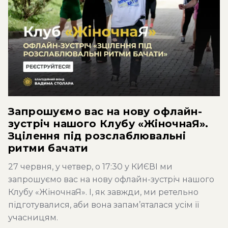
Запрошуємо вас на нову офлайн-
зустріч нашого Клубу «ЖіночнаЯ».
Зцілення під розслаблювальні
ритми бачати
27 червня, у четвер, о 17:30 у КИЄВІ ми
запрошуємо вас на нову офлайн-зустріч нашого
Клубу «ЖіночнаЯ». І, як завжди, ми ретельно
підготувалися, аби вона запам’яталася усім її
учасницям.