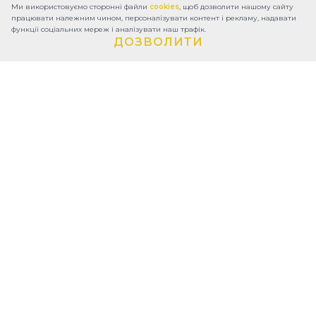
Ми використовуємо сторонні файли
cookies
, щоб дозволити нашому сайту
працювати належним чином, персоналізувати контент і рекламу, надавати
функції соціальних мереж і аналізувати наш трафік.
ДОЗВОЛИТИ
ПРО ФОНД
ЗВІТИ
КОНТАКТИ
УМОВИ КОРИСТУВАННЯ
ПОЛІТИКА КОНФІДЕНЦІЙНОСТІ
УСТАНОВЧІ ДОКУМЕНТИ