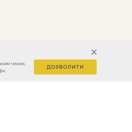
жним чином,
ДОЗВОЛИТИ
ік.
УМОВИ КОРИСТУВАННЯ
ПОЛІТИКА КОНФІДЕНЦІЙНОСТІ
УСТАНОВЧІ ДОКУМЕНТИ