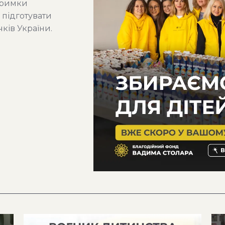
тримки
 підготувати
чків України.