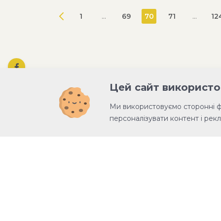
1
...
69
70
71
...
12
Цей сайт використо
Ми використовуємо сторонні 
персоналізувати контент і рекл
Благодійна організація «Благодійни