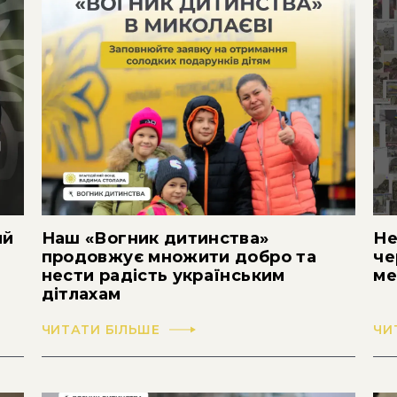
ий
Наш «Вогник дитинства»
Не
продовжує множити добро та
че
нести радість українським
ме
дітлахам
ЧИТАТИ БІЛЬШЕ
ЧИ