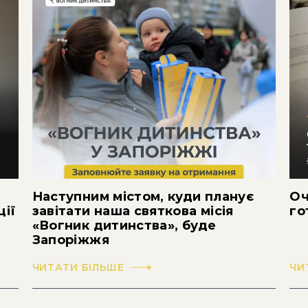
Наступним містом, куди планує
Оч
ції
завітати наша святкова місія
го
«Вогник дитинства», буде
Запоріжжя
ЧИТАТИ БІЛЬШЕ
ЧИ