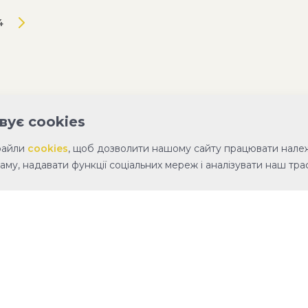
4
вує cookies
файли
cookies
, щоб дозволити нашому сайту працювати нале
аму, надавати функції соціальних мереж і аналізувати наш траф
й фонд Вадима Столара»
ПРО ФОНД
ЗВІТИ
КОНТАКТИ