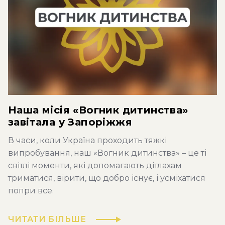
Наша місія «Вогник дитинства»
завітала у Запоріжжя
В часи, коли Україна проходить тяжкі
випробування, наш «Вогник дитинства» – це ті
світлі моменти, які допомагають дітлахам
триматися, вірити, що добро існує, і усміхатися
попри все.
ЧИТАТИ БІЛЬШЕ