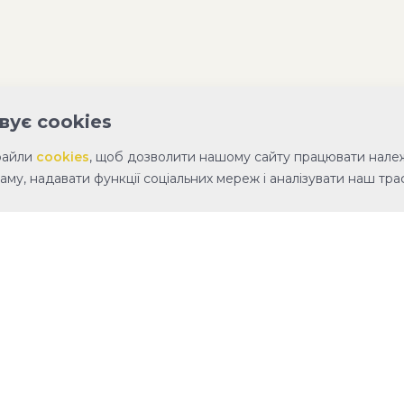
вує cookies
файли
cookies
, щоб дозволити нашому сайту працювати нале
аму, надавати функції соціальних мереж і аналізувати наш траф
й фонд Вадима Столара»
ПРО ФОНД
ЗВІТИ
КОНТАКТИ