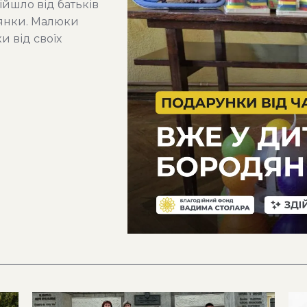
йшло від батьків
дянки. Малюки
и від своїх