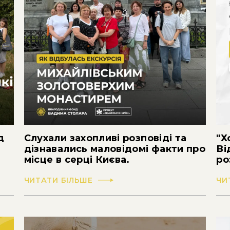
д
Слухали захопливі розповіді та
"Х
дізнавались маловідомі факти про
Ві
місце в серці Києва.
ро
ЧИТАТИ БІЛЬШЕ
ЧИ