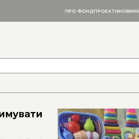
ПРО ФОНД
ПРОЄКТИ
НОВИН
римувати