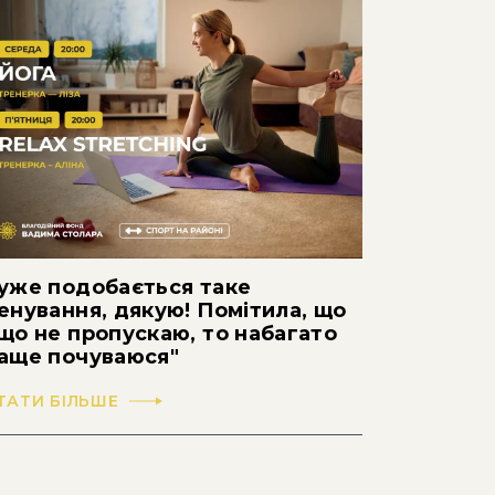
уже подобається таке
енування, дякую! Помітила, що
що не пропускаю, то набагато
аще почуваюся"
ТАТИ БІЛЬШЕ