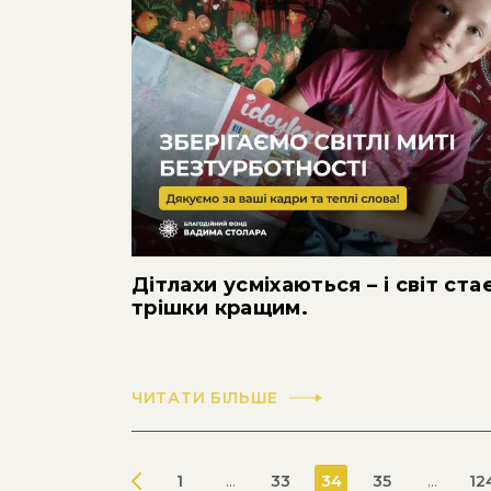
Дітлахи усміхаються – і світ ста
трішки кращим.
ЧИТАТИ БІЛЬШЕ
1
...
33
34
35
...
12