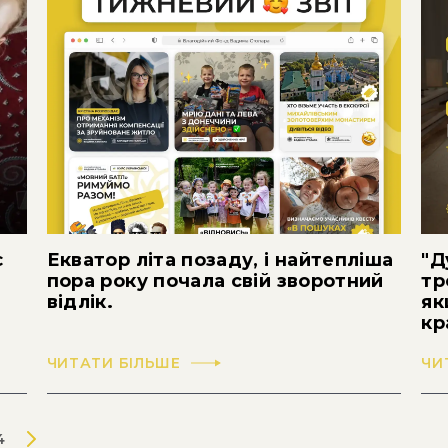
є
Екватор літа позаду, і найтепліша
"Д
пора року почала свій зворотний
тр
відлік.
як
кр
ЧИТАТИ БІЛЬШЕ
ЧИ
4