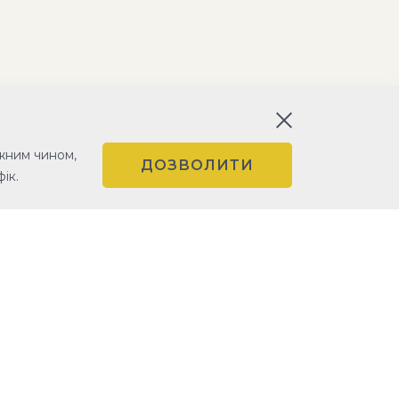
жним чином,
ДОЗВОЛИТИ
ік.
УМОВИ КОРИСТУВАННЯ
ПОЛІТИКА КОНФІДЕНЦІЙНОСТІ
УСТАНОВЧІ ДОКУМЕНТИ