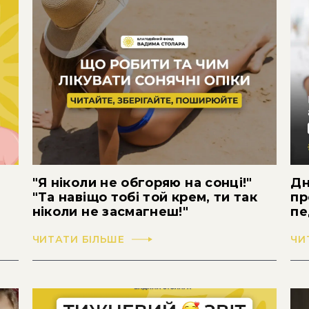
"Я ніколи не обгоряю на сонці!"
Дн
"Та навіщо тобі той крем, ти так
пр
ніколи не засмагнеш!"
пе
ЧИТАТИ БІЛЬШЕ
ЧИ