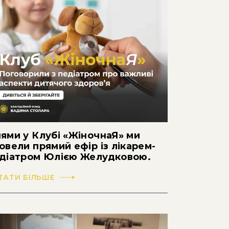
ями у Клубі «ЖіночнаЯ» ми
овели прямий ефір із лікарем-
діатром Юлією Желудковою.
ТАТИ БІЛЬШЕ