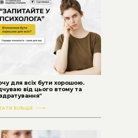
очу для всіх бути хорошою.
дчуваю від цього втому та
здратування"
ТАТИ БІЛЬШЕ