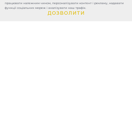
працювати належним чином, персоналізувати контент і рекламу, надавати
функції соціальних мереж і аналізувати наш трафік.
ДОЗВОЛИТИ
ПРО ФОНД
ЗВІТИ
КОНТАКТИ
УМОВИ КОРИСТУВАННЯ
ПОЛІТИКА КОНФІДЕНЦІЙНОСТІ
УСТАНОВЧІ ДОКУМЕНТИ