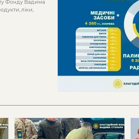
оту Фонду Вадима
одукти, ліки,