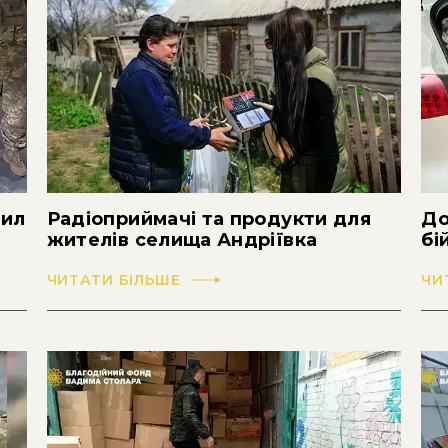
сил
Радіоприймачі та продукти для
До
жителів селища Андріївка
бі
ЧИТАТИ БІЛЬШЕ
ЧИ