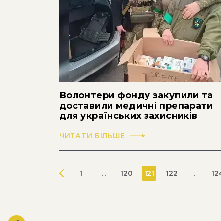
Волонтери фонду закупили та
доставили медичні препарати
для українських захисників
ЧИТАТИ БІЛЬШЕ
1
...
120
121
122
...
12