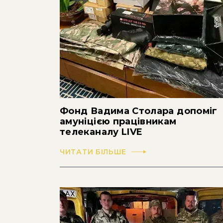
Фонд Вадима Столара допоміг
амуніцією працівникам
телеканалу LIVE
ЧИТАТИ БІЛЬШЕ