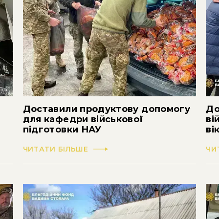
Доставили продуктову допомогу
До
для кафедри військової
ві
підготовки НАУ
ві
ЧИТАТИ БІЛЬШЕ
ЧИ