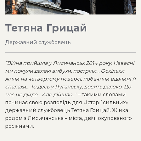
Тетяна
Грицай
Державний службовець
"Війна прийшла у Лисичанськ 2014 року. Навесні
ми почули далекі вибухи, постріли… Оскільки
жили на четвертому поверсі, побачили вдалині й
спалахи… То десь у Луганську, досить далеко. До
нас не дійде… Але дійшло…"
– такими словами
починає свою розповідь для «Історії сильних»
державний службовець Тетяна Грицай. Жінка
родом з Лисичанська – міста, двічі окупованого
росіянами.