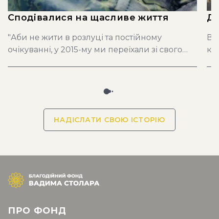
Сподівалися на щасливе життя
Ді
"Аби не жити в розлуці та постійному
Во
очікуванні, у 2015-му ми переїхали зі свого
ка
рідного Кременчука до Маріуполя…
Пр
Сподівалися на довге і щасливе життя
уні
разом…"
бу
та
пі
НАДІСЛАТИ СВОЮ ІСТОРІЮ
кр
ци
Хр
ПРО ФОНД