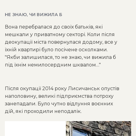
НЕ ЗНАЮ, ЧИ ВИЖИЛА Б
Вона перебралася до своїх батьків, які
мешкали у приватному секторі. Коли після
деокупації міста повернулася додому, все у
їхній квартирі було посічене осколками.
"Якби залишилася, то не знаю, чи вижила б
під їхнім немилосердним шквалом…"
Після окупації 2014 року Лисичанськ опустів
наполовину, великі підприємства потроху
занепадали. Було чутно відлуння воєнних
дій, які проходили неподалік.